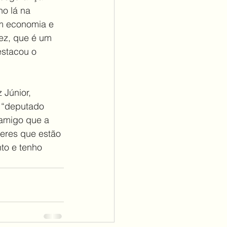
o lá na 
m economia e 
ez, que é um 
estacou o 
Júnior, 
 “deputado 
 amigo que a 
eres que estão 
to e tenho 