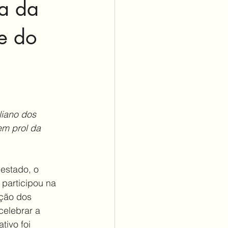
ia da
 e do
iano dos 
em prol da 
estado, o 
 participou na 
ção dos 
celebrar a 
ivo foi 