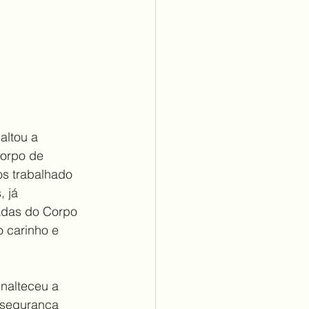
altou a 
Corpo de 
s trabalhado 
 já 
adas do Corpo 
 carinho e 
nalteceu a 
 segurança 